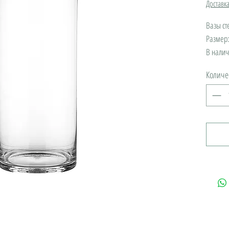
Доставк
Вазы с
Размер
В налич
Количе