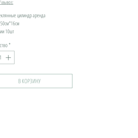
а\вывоз:
теклянные цилиндр аренда
:50см*16см
ии 10шт
ство
*
В КОРЗИНУ