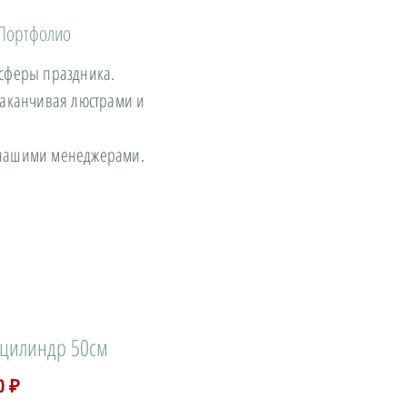
Портфолио
осферы праздника.
заканчивая люстрами и
с нашими менеджерами.
 цилиндр 50см
Цена
0 ₽