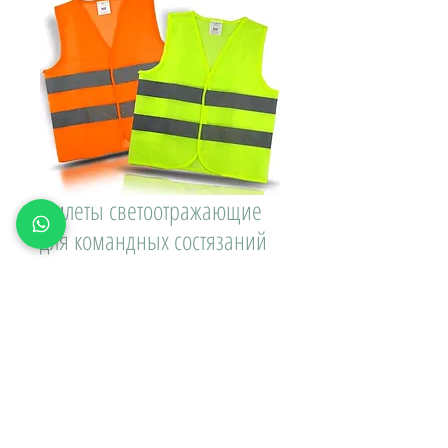
Жилеты светоотражающие
для командных состязаний
Цена
150,00 ₽
Доставка\вывоз:
Количество
*