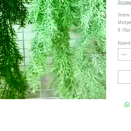
Доставк
Зелень 
Материа
В :10шт
Количе