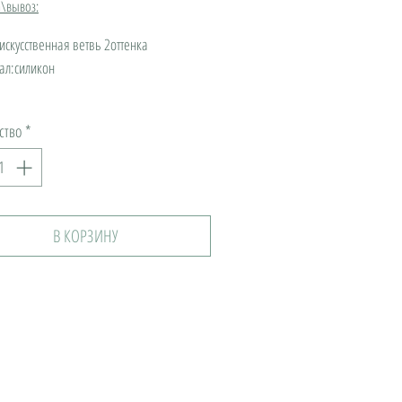
а\вывоз:
искусственная ветвь 2оттенка

л:силикон

ство
*
В КОРЗИНУ