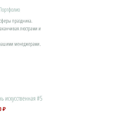
Портфолио
осферы праздника.
заканчивая люстрами и
с нашими менеджерами.
нь искусственная #5
Цена
0 ₽