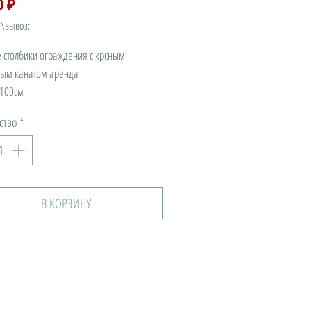
Цена
0 ₽
а\вывоз:
 столбики ограждения с крсным
ным канатом аренда
:100см
чии:20шт
ство
*
В КОРЗИНУ