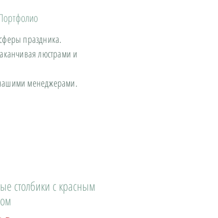
Портфолио
осферы праздника.
заканчивая люстрами и
с нашими менеджерами.
тые столбики с красным
том