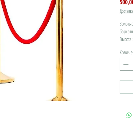
500,0
Доставк
Золотые
бархат
Высота
В нали
Количе