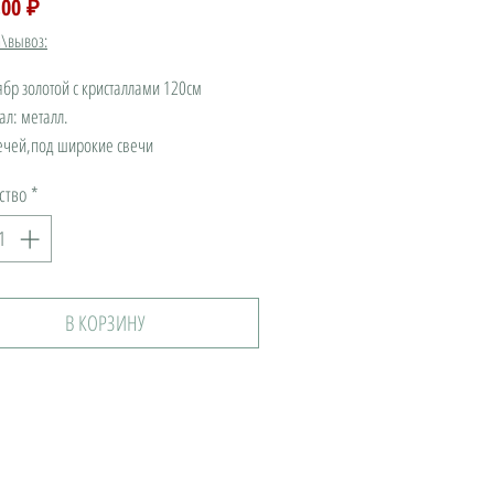
Цена
,00 ₽
а\вывоз:
бр золотой с кристаллами 120см
л: металл.
ечей,под широкие свечи
ии:20шт.
ство
*
В КОРЗИНУ