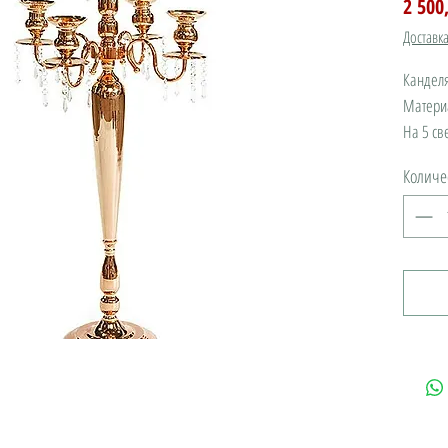
2 500
Доставк
Канделя
Материа
На 5 св
В налич
Количе