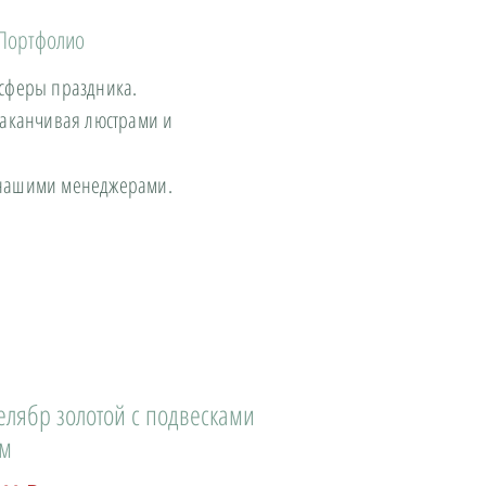
Портфолио
осферы праздника.
заканчивая люстрами и
с нашими менеджерами.
елябр золотой с подвесками
см