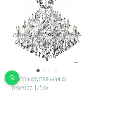
Люстра хрустальная xxl
серебро 125см
Цена
30 000,00 ₽
Доставка\вывоз:
Количество
*