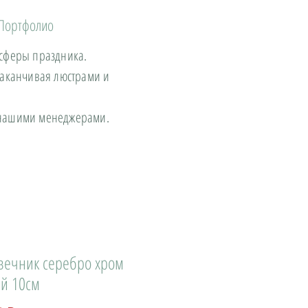
Портфолио
осферы праздника.
заканчивая люстрами и
с нашими менеджерами.
вечник серебро хром
й 10см