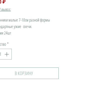
Цена
0 ₽
а\вывоз:
чники малые 7-10см разной формы
ндартные узкие свечи.
ии 24шт
ство
*
В КОРЗИНУ