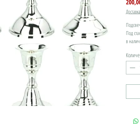
200,0
Доставк
Подсве
Под ста
в налич
Количе