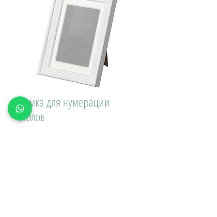
Рамка для нумерации
столов
Цена
200,00 ₽
Доставка\вывоз:
Количество
*