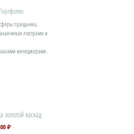
Портфолио
осферы праздника.
заканчивая люстрами и
с нашими менеджерами.
а золотой каскад
Цена
,00 ₽