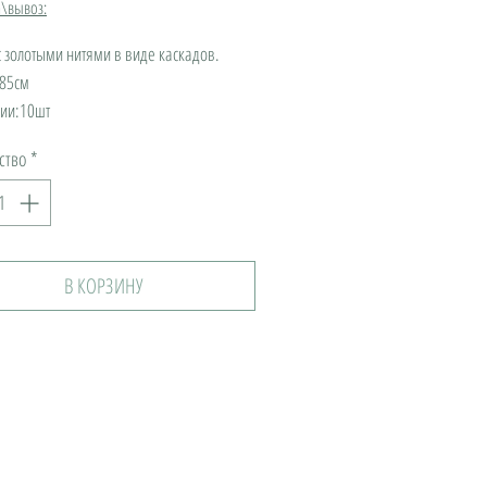
а\вывоз:
с золотыми нитями в виде каскадов.

85см

чии:10шт
ство
*
В КОРЗИНУ