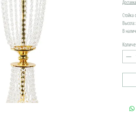
Доставк
Стойка 
Высота:
В нали
Количе