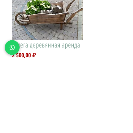
Телега деревянная аренда
Цена
2 500,00 ₽
Доставка\вывоз:
Количество
*
В КОРЗИНУ
Телега деревянная декоративная