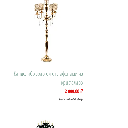
Канделябр золотой с плафонами из
кристаллов
Цена
2 800,00 ₽
Доставка\вывоз: