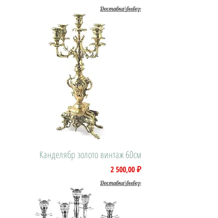
Доставка\вывоз:
Канделябр золото винтаж 60см
Цена
2 500,00 ₽
Доставка\вывоз: