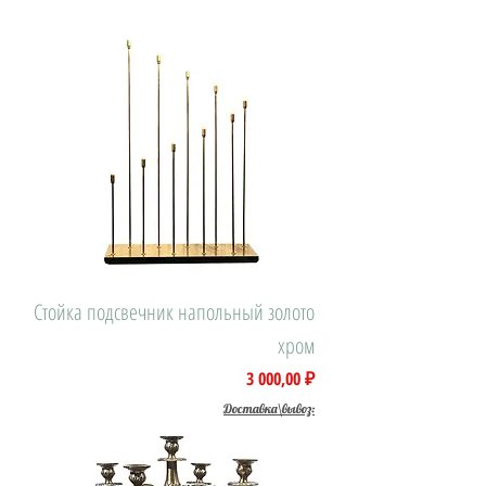
Стойка подсвечник напольный золото
хром
Цена
3 000,00 ₽
Доставка\вывоз: