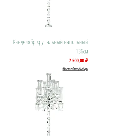
Канделябр хрустальный напольный
136см
Цена
7 500,00 ₽
Доставка\вывоз: