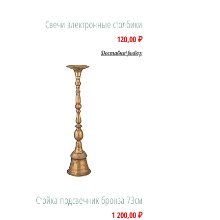
Свечи электронные столбики
Цена
120,00 ₽
Доставка\вывоз:
Стойка подсвечник бронза 73см
Цена
1 200,00 ₽