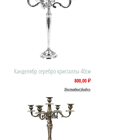
Канделябр серебро кристаллы 40см
Цена
800,00 ₽
Доставка\вывоз: