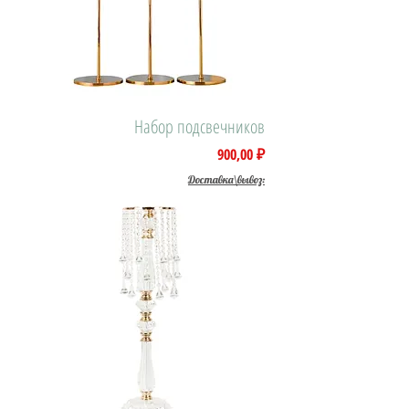
Набор подсвечников
Цена
900,00 ₽
Доставка\вывоз: