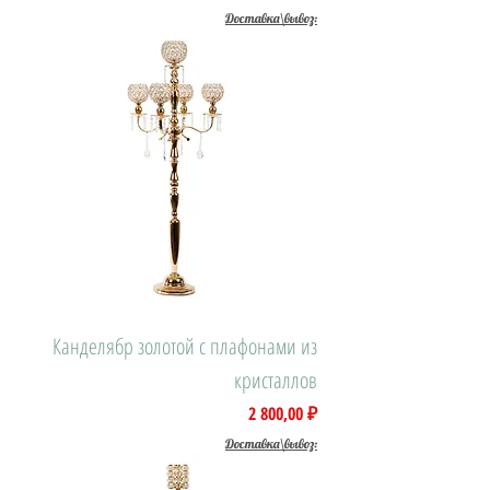
Доставка\вывоз:
Канделябр золотой с плафонами из
кристаллов
Цена
2 800,00 ₽
Доставка\вывоз: