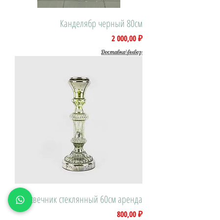
Канделябр черный 80см
Цена
2 000,00 ₽
Доставка\вывоз:
Подсвечник стеклянный 60см аренда
Цена
800,00 ₽