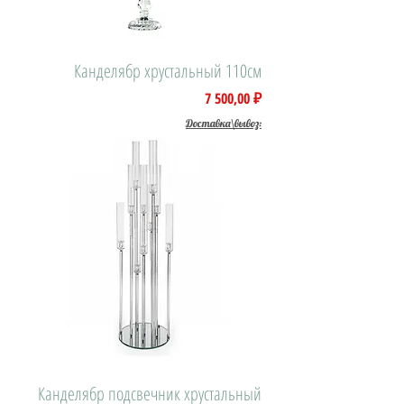
Канделябр хрустальный 110см
Цена
7 500,00 ₽
Доставка\вывоз:
Канделябр подсвечник хрустальный