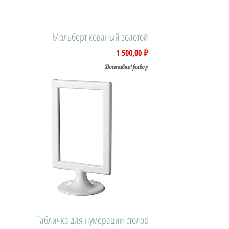
Мольберт кованый золотой
Цена
1 500,00 ₽
Доставка\вывоз:
Табличка для нумерации столов