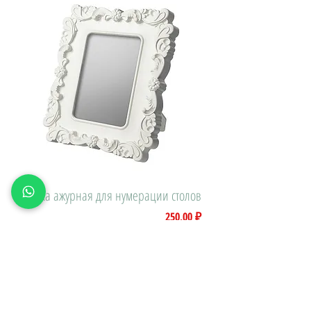
Рамка ажурная для нумерации столов
Цена
250,00 ₽
Доставка\вывоз: