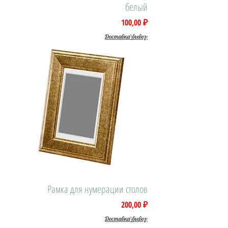
белый
Цена
100,00 ₽
Доставка\вывоз:
Рамка для нумерации столов
Цена
200,00 ₽
Доставка\вывоз: