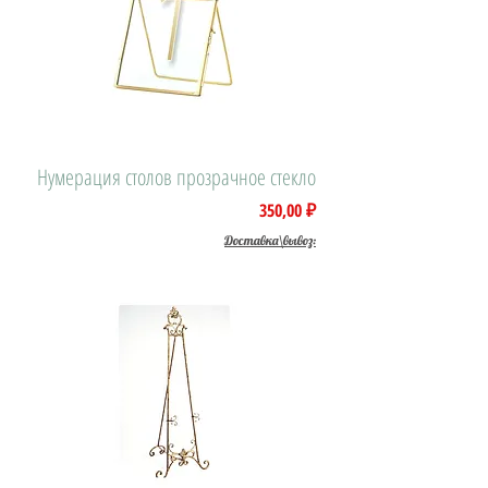
Нумерация столов прозрачное стекло
Цена
350,00 ₽
Доставка\вывоз: