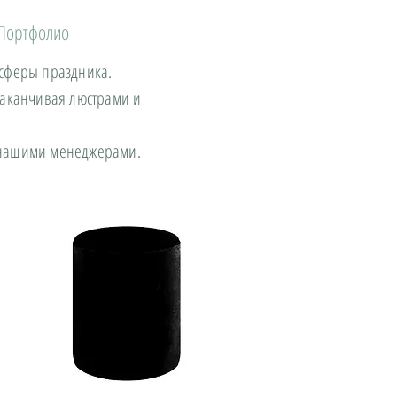
Портфолио
осферы праздника.
заканчивая люстрами и
с нашими менеджерами.