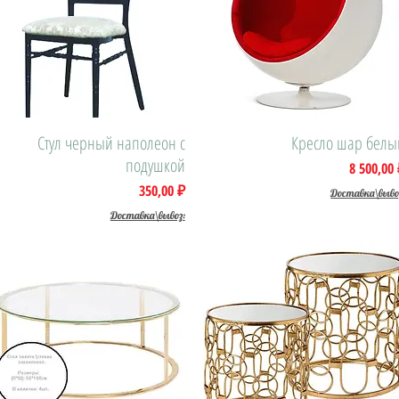
Стул черный наполеон с
Быстрый просмотр
Быстрый просмотр
Кресло шар белы
подушкой
Цена
8 500,00
Цена
350,00 ₽
Доставка\выво
Доставка\вывоз: