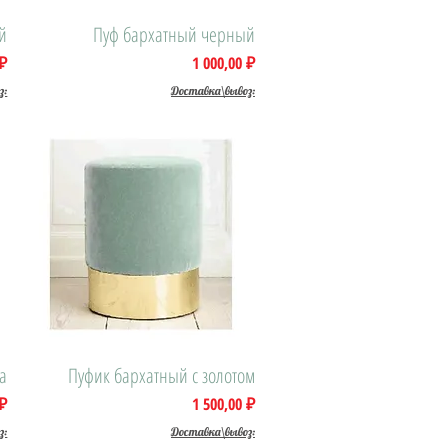
й
Пуф бархатный черный
Быстрый просмотр
Цена
 ₽
1 000,00 ₽
з:
Доставка\вывоз:
а
Пуфик бархатный с золотом
Быстрый просмотр
Цена
 ₽
1 500,00 ₽
з:
Доставка\вывоз: