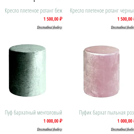
Кресло плетеное ротанг беж
Быстрый просмотр
Кресло плетеное ротанг черны
Быстрый просмотр
Цена
Цена
1 500,00 ₽
1 500,00
Доставка\вывоз:
Доставка\выво
Пуф бархатный ментоловый
Быстрый просмотр
Пуфик бархат пыльная роз
Быстрый просмотр
Цена
Цена
1 000,00 ₽
1 000,00
Доставка\вывоз:
Доставка\выво