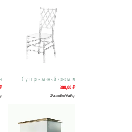
н
Стул прозрачный кристалл
Быстрый просмотр
Цена
 ₽
300,00 ₽
з:
Доставка\вывоз: