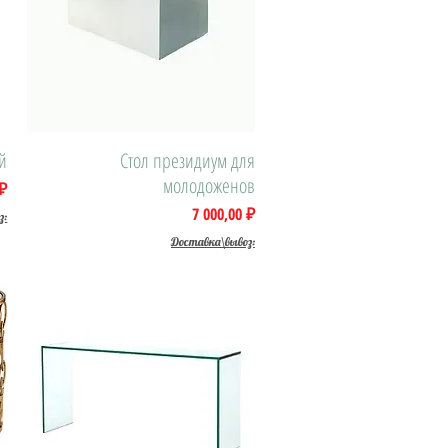
й
Быстрый просмотр
Стол президиум для
молодоженов
 ₽
Цена
7 000,00 ₽
з:
Доставка\вывоз: