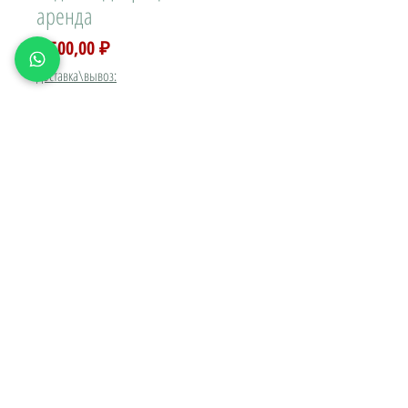
аренда
Цена
1 500,00 ₽
Доставка\вывоз:
Количество
*
В КОРЗИНУ
Задник фотозона "Дворец"
Отпечатан на шелковой ткани.
Очень легкий.
Монтируется на 2х сторонний скотч к
любой ровной поверхности.
Для создания дворцового или богемного