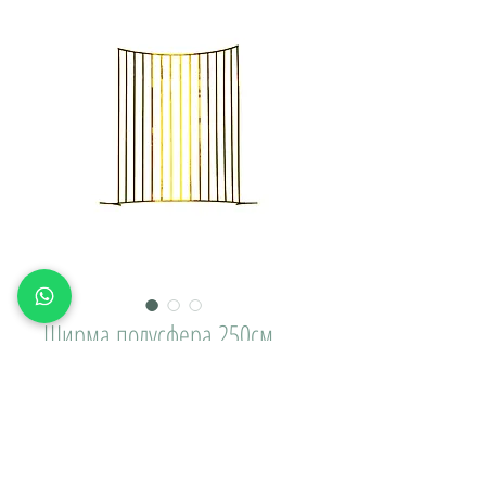
Ширма полусфера 250см
Цена
10 000,00 ₽
Доставка\вывоз:
Количество
*